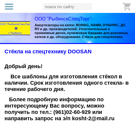
ООО "РыбинскСпецТорг"
Амортизаторы на катки: BOMAG, HAMM, DYNAPAC, ДУ,
RV и др. производителей. Уплотнительные и
прижимные диски, кулачковые бандажи для дорожных
катков и др. оборудование. Стёкла для спецтехники.
Стёкла на спецтехнику DOOSAN
Добрый день!
Все шаблоны для изготовления стёкол в
наличии. Срок изготовления одного стекла- в
течение рабочего дня.
Более подробную информацию по
интересующему Вас вопросу, можно
получить по тел.: (961)02-60-929 или
направить запрос на э/п kosht-2@mail.ru